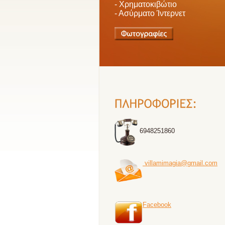
- Χρηματοκιβώτιο
- Ασύρματο Ίντερνετ
6948251860
villamimagia@gmail.com
Facebook