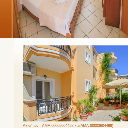
Ακινήτων - AMA:00003604482 και ΑΜΑ:00003604498)