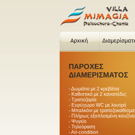
ΠΑΡΟΧΕΣ
ΔΙΑΜΕΡΙΣΜΑΤΟΣ
- Δωμάτιο με 2 κρεβάτια
- Καθιστικό με 2 καναπέδες
- Τραπεζαρία
- Ευρύχωρο WC με λουτρό
- Μπαλκόνι με τραπεζοκαθίσμα
- Πλήρως εξοπλισμένη κουζίνα
- Ψυγείο
- Τηλεόραση
- Air-condition